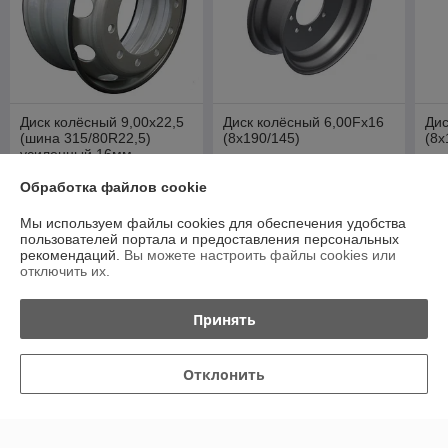
Диск колёсный 9,00x22,5
Диск колёсный 6,00Fx16
Ди
(шина 315/80R22,5)
(8х190/145)
(8х
усиленный 16мм
Цену уточняйте
Цену уточняйте
Це
Обработка файлов cookie
Мы используем файлы cookies для обеспечения удобства
пользователей портала и предоставления персональных
О нас
рекомендаций.
Вы можете настроить файлы cookies или
отключить их.
Рейтинг не сформирован
Менее 5 отзывов за последний год
Принять
Работает с 22.07.2014
Отклонить
г. Минск
ул.Монтажников,9,офис 30, Минск, Беларусь
Контакты