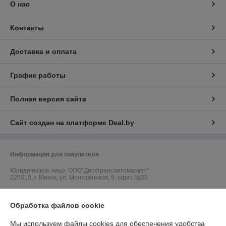
О нас
Контакты
Доставка и оплата
График работы
Полная версия сайта
Сайт создан на платформе Deal.by
Информация для покупателя
Юридическое лицо:
ООО"Дисктрансавтомаркет"
220019, г. Минск, ул. Монтажников, 9, офис №30
Регистрационный номер ЕГР: 192363141
Обработка файлов cookie
УНП: 192363141
Мы используем файлы cookies для обеспечения удобства